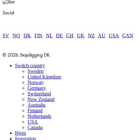
Social
SV
|
NO
|
DK
|
FIN
|
NL
|
DE
|
CH
|
UK
|
NZ
|
AU
|
USA
|
CAN
© 2026 Stopdigging DK.
Close
Switch country
Menu
Sweden
United Kingdom
Norway
Germany
Switzerland
New Zealand
Australia
Finland
Netherlands
USA
Canada
Hjem
Inspiration