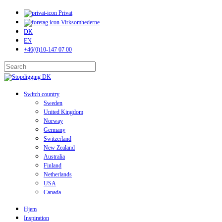
Skip
Privat
to
Virksomhederne
main
DK
content
EN
+46(0)10-147 07 00
Close
Search
search
Menu
Switch country
Sweden
United Kingdom
Norway
Germany
Switzerland
New Zealand
Australia
Finland
Netherlands
USA
Canada
Hjem
Inspiration