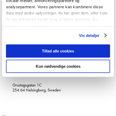
sociale medier, annonceringspartnere og
About Stop Digging
analysepartnere. Vores partnere kan kombinere disse
data med andre oplysninger, du har givet dem, eller som
Our STORY
de har indsamlet fra din brug af deres tjenester. Du
Become partner
samtykker til vores cookies, hvis du fortsætter med at
PARTNER LOGIN
Privacy policy
anvende vores hjemmeside.
Vis detaljer
Contact
+46(0)10-147 07 00
Tillad alle cookies
info@stopdigging.dk
Contact us
Request a quote
Kun nødvendige cookies
Main office
Grustagsgatan 1C
254 64 Helsingborg, Sweden