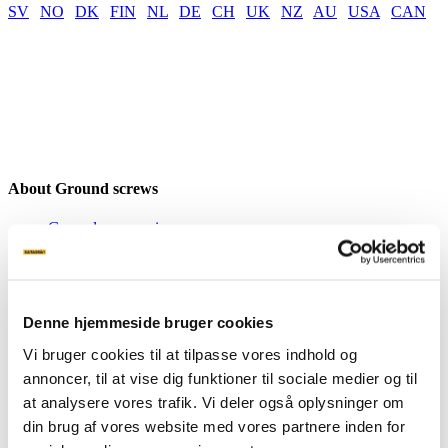
SV
|
NO
|
DK
|
FIN
|
NL
|
DE
|
CH
|
UK
|
NZ
|
AU
|
USA
|
CAN
About Ground screws
Ground screw price
Our screws
Attachments
Machines
FAQ
Product sheets
Denne hjemmeside bruger cookies
Vi bruger cookies til at tilpasse vores indhold og
Inspiration
annoncer, til at vise dig funktioner til sociale medier og til
Inspiration
at analysere vores trafik. Vi deler også oplysninger om
Private
din brug af vores website med vores partnere inden for
Business