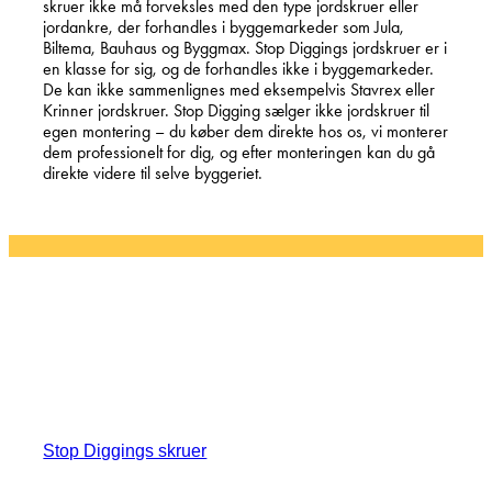
skruer ikke må forveksles med den type jordskruer eller
jordankre, der forhandles i byggemarkeder som Jula,
Biltema, Bauhaus og Byggmax. Stop Diggings jordskruer er i
en klasse for sig, og de forhandles ikke i byggemarkeder.
De kan ikke sammenlignes med eksempelvis Stavrex eller
Krinner jordskruer. Stop Digging sælger ikke jordskruer til
egen montering – du køber dem direkte hos os, vi monterer
dem professionelt for dig, og efter monteringen kan du gå
direkte videre til selve byggeriet.
SKRUER TIL ALT
PRISEN PÅ JORDSKRUER
VARIERER
fås i forskellige modeller og
Stop Diggings skruer
størrelser – og de ligger derfor også inden for forskellige