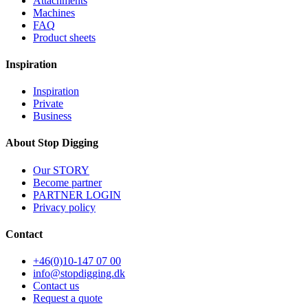
Attachments
Machines
FAQ
Product sheets
Inspiration
Inspiration
Private
Business
About Stop Digging
Our STORY
Become partner
PARTNER LOGIN
Privacy policy
Contact
+46(0)10-147 07 00
info@stopdigging.dk
Contact us
Request a quote