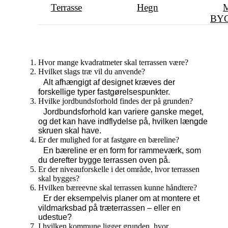
Terrasse
Hegn
BY
Hvor mange kvadratmeter skal terrassen være?
Hvilket slags træ vil du anvende?
Alt afhængigt af designet kræves der
forskellige typer fastgørelsespunkter.
Hvilke jordbundsforhold findes der på grunden?
Jordbundsforhold kan variere ganske meget,
og det kan have indflydelse på, hvilken længde
skruen skal have.
Er der mulighed for at fastgøre en bæreline?
En bæreline er en form for rammeværk, som
du derefter bygge terrassen oven på.
Er der niveauforskelle i det område, hvor terrassen
skal bygges?
Hvilken bæreevne skal terrassen kunne håndtere?
Er der eksempelvis planer om at montere et
vildmarksbad på træterrassen – eller en
udestue?
I hvilken kommune ligger grunden, hvor