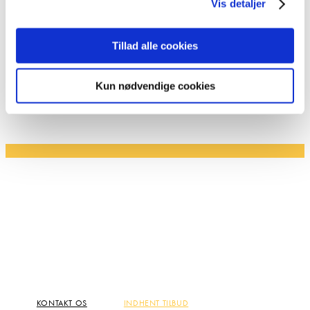
Vis detaljer
Tillad alle cookies
Kun nødvendige cookies
VI ER DÉR, HVOR DU ER
BESTIL FUNDAMENTET TIL DIT
BYGGERI
Er du klar til at gå i gang med at bygge? Stop Digging
monterer stabile jordskruer som fundament i hele landet. Gå
videre, og find en Stop Digging-montør nær din bopæl.
KONTAKT OS
INDHENT TILBUD