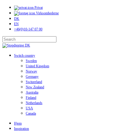
Skip
Privat
to
Virksomhederne
main
DK
content
EN
+46(0)10-147 07 00
Close
Search
search
Menu
Switch country
Sweden
United Kingdom
Norway
Germany
Switzerland
New Zealand
Australia
Finland
Netherlands
USA
Canada
Hjem
Inspiration