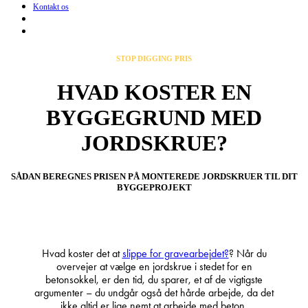
Kontakt os
search
Menu
STOP DIGGING PRIS
HVAD KOSTER EN
BYGGEGRUND MED
JORDSKRUE?
SÅDAN BEREGNES PRISEN PÅ MONTEREDE JORDSKRUER TIL DIT
BYGGEPROJEKT
Hvad koster det at
slippe for gravearbejdet?
? Når du
overvejer at vælge en jordskrue i stedet for en
betonsokkel, er den tid, du sparer, et af de vigtigste
argumenter – du undgår også det hårde arbejde, da det
ikke altid er lige nemt at arbejde med beton.