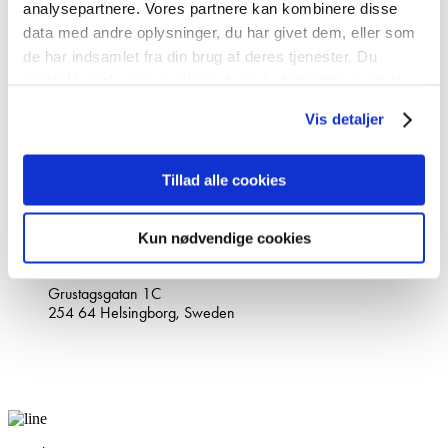
analysepartnere. Vores partnere kan kombinere disse
Our STORY
data med andre oplysninger, du har givet dem, eller som
Become partner
de har indsamlet fra din brug af deres tjenester. Du
PARTNER LOGIN
samtykker til vores cookies, hvis du fortsætter med at
Privacy policy
anvende vores hjemmeside.
Vis detaljer
Contact
+46(0)10-147 07 00
info@stopdigging.dk
Tillad alle cookies
Contact us
Request a quote
Kun nødvendige cookies
Main office
Grustagsgatan 1C
254 64 Helsingborg, Sweden