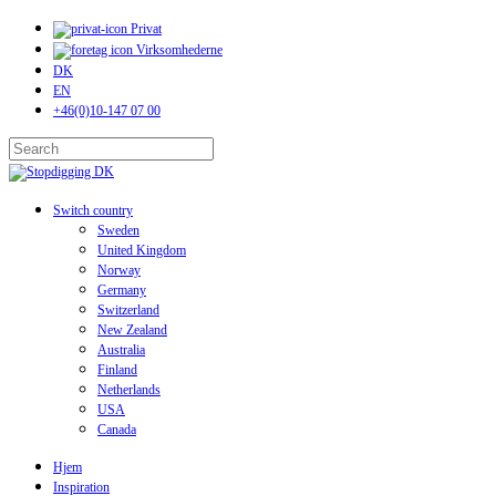
Skip
Privat
to
Virksomhederne
main
DK
content
EN
+46(0)10-147 07 00
Close
Search
search
Menu
Switch country
Sweden
United Kingdom
Norway
Germany
Switzerland
New Zealand
Australia
Finland
Netherlands
USA
Canada
Hjem
Inspiration