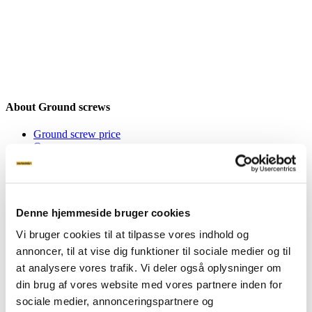
About Ground screws
Ground screw price
Our screws
Attachments
Machines
FAQ
Product sheets
Denne hjemmeside bruger cookies
Inspiration
Vi bruger cookies til at tilpasse vores indhold og
annoncer, til at vise dig funktioner til sociale medier og til
Inspiration
Private
at analysere vores trafik. Vi deler også oplysninger om
Business
din brug af vores website med vores partnere inden for
sociale medier, annonceringspartnere og
About Stop Digging