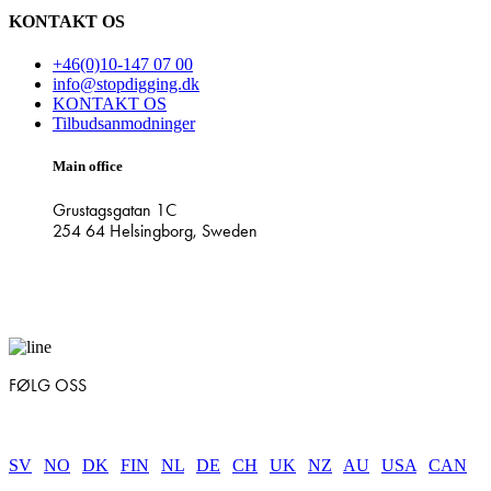
KONTAKT OS
+46(0)10-147 07 00
info@stopdigging.dk
KONTAKT OS
Tilbudsanmodninger
Main office
Grustagsgatan 1C
254 64 Helsingborg, Sweden
FØLG OSS
SV
|
NO
|
DK
|
FIN
|
NL
|
DE
|
CH
|
UK
|
NZ
|
AU
|
USA
|
CAN