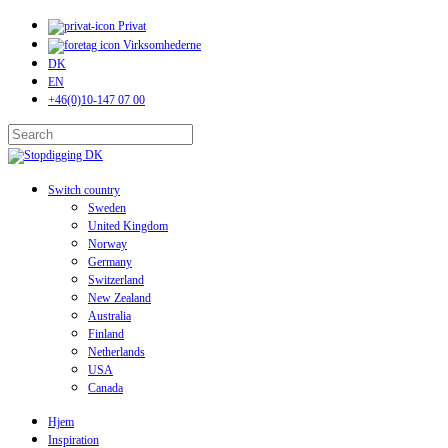
Skip
Privat
to
Virksomhederne
main
DK
content
EN
+46(0)10-147 07 00
Close
Search
search
Menu
Switch country
Sweden
United Kingdom
Norway
Germany
Switzerland
New Zealand
Australia
Finland
Netherlands
USA
Canada
Hjem
Inspiration