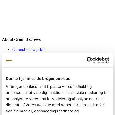
About Ground screws
Ground screw price
Our screws
Attachments
Machines
FAQ
Product sheets
Denne hjemmeside bruger cookies
Inspiration
Vi bruger cookies til at tilpasse vores indhold og
annoncer, til at vise dig funktioner til sociale medier og til
Inspiration
Private
at analysere vores trafik. Vi deler også oplysninger om
Business
din brug af vores website med vores partnere inden for
sociale medier, annonceringspartnere og
About Stop Digging