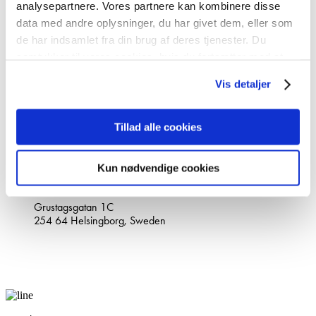
analysepartnere. Vores partnere kan kombinere disse
Our STORY
data med andre oplysninger, du har givet dem, eller som
Become partner
de har indsamlet fra din brug af deres tjenester. Du
PARTNER LOGIN
samtykker til vores cookies, hvis du fortsætter med at
Privacy policy
anvende vores hjemmeside.
Vis detaljer
Contact
+46(0)10-147 07 00
info@stopdigging.dk
Tillad alle cookies
Contact us
Request a quote
Kun nødvendige cookies
Main office
Grustagsgatan 1C
254 64 Helsingborg, Sweden