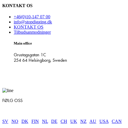
KONTAKT OS
+46(0)10-147 07 00
info@stopdigging.dk
KONTAKT OS
Tilbudsanmodninger
Main office
Grustagsgatan 1C
254 64 Helsingborg, Sweden
FØLG OSS
SV
|
NO
|
DK
|
FIN
|
NL
|
DE
|
CH
|
UK
|
NZ
|
AU
|
USA
|
CAN