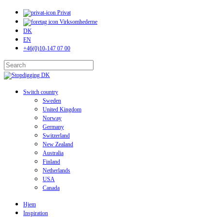
Skip
Privat
to
Virksomhederne
main
DK
content
EN
+46(0)10-147 07 00
Close
Search
search
Menu
Switch country
Sweden
United Kingdom
Norway
Germany
Switzerland
New Zealand
Australia
Finland
Netherlands
USA
Canada
Hjem
Inspiration