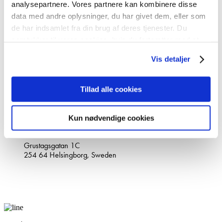
analysepartnere. Vores partnere kan kombinere disse
Our STORY
data med andre oplysninger, du har givet dem, eller som
Become partner
de har indsamlet fra din brug af deres tjenester. Du
PARTNER LOGIN
samtykker til vores cookies, hvis du fortsætter med at
Privacy policy
anvende vores hjemmeside.
Vis detaljer
Contact
+46(0)10-147 07 00
info@stopdigging.dk
Tillad alle cookies
Contact us
Request a quote
Kun nødvendige cookies
Main office
Grustagsgatan 1C
254 64 Helsingborg, Sweden