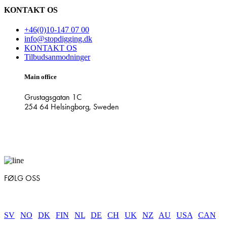
KONTAKT OS
+46(0)10-147 07 00
info@stopdigging.dk
KONTAKT OS
Tilbudsanmodninger
Main office
Grustagsgatan 1C
254 64 Helsingborg, Sweden
FØLG OSS
SV
|
NO
|
DK
|
FIN
|
NL
|
DE
|
CH
|
UK
|
NZ
|
AU
|
USA
|
CAN