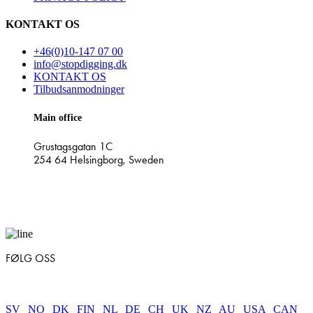
KONTAKT OS
+46(0)10-147 07 00
info@stopdigging.dk
KONTAKT OS
Tilbudsanmodninger
Main office
Grustagsgatan 1C
254 64 Helsingborg, Sweden
FØLG OSS
SV
|
NO
|
DK
|
FIN
|
NL
|
DE
|
CH
|
UK
|
NZ
|
AU
|
USA
|
CAN