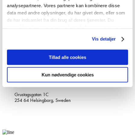
About Stop Digging
analysepartnere. Vores partnere kan kombinere disse
data med andre oplysninger, du har givet dem, eller som
Our STORY
Become partner
de har indsamlet fra din brug af deres tjenester. Du
PARTNER LOGIN
samtykker til vores cookies, hvis du fortsætter med at
Privacy policy
anvende vores hjemmeside.
Vis detaljer
Contact
+46(0)10-147 07 00
Tillad alle cookies
info@stopdigging.dk
Contact us
Request a quote
Kun nødvendige cookies
Main office
Grustagsgatan 1C
254 64 Helsingborg, Sweden