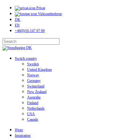
Skip
Privat
to
Virksomhederne
main
DK
content
EN
+46(0)10-147 07 00
Close
Search
search
Menu
Switch country
Sweden
United Kingdom
Norway
Germany
Switzerland
New Zealand
Australia
Finland
Netherlands
USA
Canada
Hjem
Inspiration