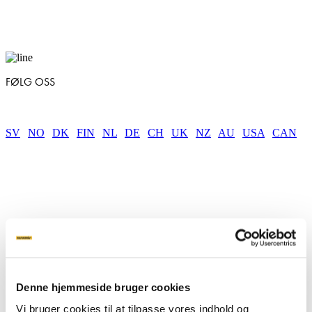
FØLG OSS
SV
|
NO
|
DK
|
FIN
|
NL
|
DE
|
CH
|
UK
|
NZ
|
AU
|
USA
|
CAN
About Ground screws
Ground screw price
Denne hjemmeside bruger cookies
Our screws
Attachments
Vi bruger cookies til at tilpasse vores indhold og