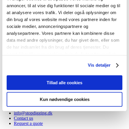
Machines
annoncer, til at vise dig funktioner til sociale medier og til
FAQ
at analysere vores trafik. Vi deler også oplysninger om
Product sheets
din brug af vores website med vores partnere inden for
Inspiration
sociale medier, annonceringspartnere og
analysepartnere. Vores partnere kan kombinere disse
Inspiration
data med andre oplysninger, du har givet dem, eller som
Private
de har indsamlet fra din brug af deres tjenester. Du
Business
samtykker til vores cookies, hvis du fortsætter med at
About Stop Digging
anvende vores hjemmeside.
Vis detaljer
Our STORY
Become partner
PARTNER LOGIN
Tillad alle cookies
Privacy policy
Contact
Kun nødvendige cookies
+46(0)10-147 07 00
info@stopdigging.dk
Contact us
Request a quote