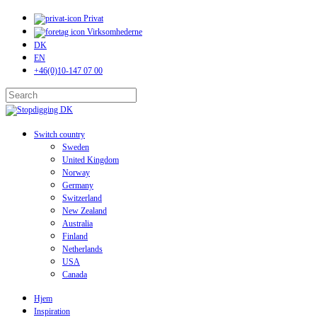
Skip
Privat
to
Virksomhederne
main
DK
content
EN
+46(0)10-147 07 00
Close
Search
search
Menu
Switch country
Sweden
United Kingdom
Norway
Germany
Switzerland
New Zealand
Australia
Finland
Netherlands
USA
Canada
Hjem
Inspiration