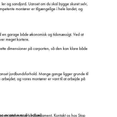
n, ler og sandjord. Uanset om du skal bygge skuret selv,
ompetente montører er tilgængelige i hele landet, og
end en garage både økonomisk og tidsmæssigt. Ved at
iver meget kortere.
 rette dimensioner på carporten, så den kan klare både
uanset jordbundsforhold. Mange gange ligger grunde til
 arbejdet, og vores montører er vant til at arbejde på
ging-montør nær din bopæl.
er en anden type jordfundament. Kontakt os hos Stop