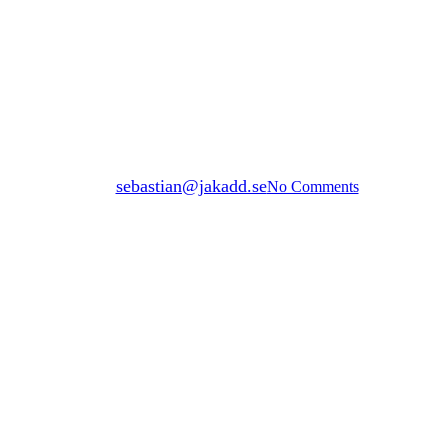
Byggeri med jordskruer
privatGrid
At bygge med jordskruer
By
sebastian@jakadd.se
No Comments