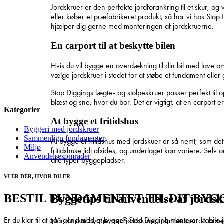
Jordskruer er den perfekte jordforankring til et skur, o
eller køber et præfabrikeret produkt, så har vi hos Stop
hjælper dig gerne med monteringen af jordskruerne.
En carport til at beskytte bilen
Hvis du vil bygge en overdækning til din bil med lave 
vælge jordskruer i stedet for at støbe et fundament elle
Stop Diggings lægte- og stolpeskruer passer perfekt til
blæst og sne, hvor du bor. Det er vigtigt, at en carport er
Kategorier
At bygge et fritidshus
Byggeri med jordskruer
Sammenlign fundamenter
At bygge et fritidshus med jordskuer er så nemt, som d
Miljø
fritidshuse lidt afsides, og underlaget kan variere. Selv
Anvendelsesområder
alle typer byggepladser.
VI ER DÉR, HVOR DU ER
BESTIL FUNDAMENTET TIL DIT BYG
Byggetips til anvendelse af jords
Er du klar til at gå i gang med at bygge? Stop Digging monterer stabil
Når du skal bygge med jordskruer, planlægger du arbej