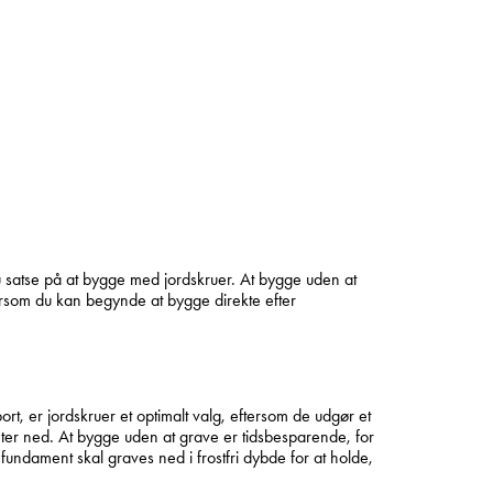
u satse på at bygge med jordskruer. At bygge uden at
tersom du kan begynde at bygge direkte efter
rt, er jordskruer et optimalt valg, eftersom de udgør et
nter ned. At bygge uden at grave er tidsbesparende, for
nfundament skal graves ned i frostfri dybde for at holde,