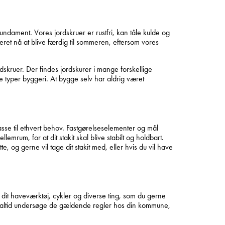
 fundament. Vores jordskruer er rustfri, kan tåle kulde og
ret nå at blive færdig til sommeren, eftersom vores
dskruer. Der findes jordskurer i mange forskellige
e typer byggeri. At bygge selv har aldrig været
asse til ethvert behov. Fastgørelseselementer og mål
mrum, for at dit stakit skal blive stabilt og holdbart.
e, og gerne vil tage dit stakit med, eller hvis du vil have
dit haveværktøj, cykler og diverse ting, som du gerne
u altid undersøge de gældende regler hos din kommune,