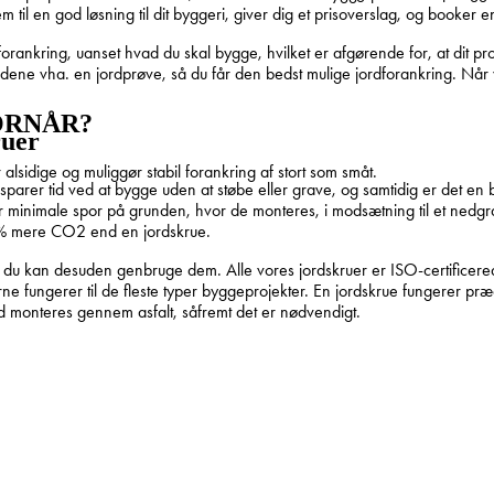
til en god løsning til dit byggeri, giver dig et prisoverslag, og booker en
forankring, uanset hvad du skal bygge, hvilket er afgørende for, at dit p
ldene vha. en jordprøve, så du får den bedst mulige jordforankring. Når
ORNÅR?
ruer
lsidige og muliggør stabil forankring af stort som småt.
arer tid ved at bygge uden at støbe eller grave, og samtidig er det en bi
ader minimale spor på grunden, hvor de monteres, i modsætning til et ned
0%
mere
CO2 end en jordskrue.
og du kan desuden genbruge dem. Alle vores jordskruer er ISO-certificer
erne fungerer til de fleste typer byggeprojekter. En jordskrue fungerer 
d monteres gennem asfalt, såfremt det er nødvendigt.
Vinter