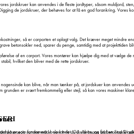
g vores jordskruer kan anvendes i de fleste jordtyper, såsom muldjord, ste
 Digging de jordskruer, der behøves for at få en god forankring. Vores k
omkostninger, så er carporten et oplagt valg. Det kræver meget mindre 
r grave betonsokler ned, sparer du penge, samtidig med at projekttiden bl
 opførelse af en carport. Vores montører kan hjælpe dig med at vælge de
 stabil, hvilket den bliver med de rette jordskruer.
et nogensinde kan blive, når man tænker på, at jordskuer kan anvendes 
 om grunden er svært fremkommelig eller stejl, så kan vores maskiner klare
GERI
kruer
e jordskruer som fundament i hele landet. Gå videre, og find en Stop Dig
det på præcis samme måde, som hvis du skulle bygge på betonsokler ell