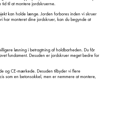
 tid til at montere jordskruerne.
rojekt kan holde længe. Jorden forbores inden vi skruer
 vi har monteret dine jordskruer, kan du begynde at
lligere løsning i betragtning af holdbarheden. Du får
gravet fundament. Desuden er jordskruer meget bedre for
ede og CE-mærkede. Desuden tilbyder vi flere
præcis som en betonsokkel, men er nemmere at montere,