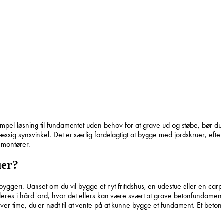
impel løsning til fundamentet uden behov for at grave ud og støbe, bør d
æssig synsvinkel. Det er særlig fordelagtigt at bygge med jordskruer, ef
e montører.
uer?
ggeri. Uanset om du vil bygge et nyt fritidshus, en udestue eller en carpo
lleres i hård jord, hvor det ellers kan være svært at grave betonfundame
 hver time, du er nødt til at vente på at kunne bygge et fundament. Et beto