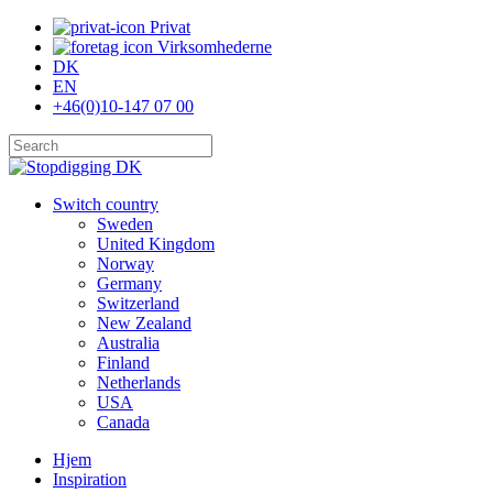
Skip
Privat
to
Virksomhederne
main
DK
content
EN
+46(0)10-147 07 00
Close
Search
search
Menu
Switch country
Sweden
United Kingdom
Norway
Germany
Switzerland
New Zealand
Australia
Finland
Netherlands
USA
Canada
Hjem
Inspiration