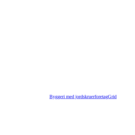
Byggeri med jordskruer
foretagGrid