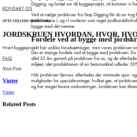
Digging, og fortæl om dit byggeprojekt, så kommer vi frem 
KONTAKT OS
Ved at vælge jordskruer fra Stop Digging får du en tryg 
jordskruerne i, og vi vurderer som regel jordbundsforho
OFTE STILLEDE SPØRGSMÅL
bygge med det samme.
JORDSKRUEN HVORDAN, HVOR, HV
Fordele ved at bygge med jordsk
Hvert byggeprojekt har unikke forudsætninger, men vores jordskruer er a
Der er mange fordele ved at bygge med jordskruer: Du sp
altid 25 års garanti på jordskruer fra os, og de efterl
FAQ
miljøet, idet produktionen af en betonsokkel udleder 5
Next Post
Når jordskruer fjernes, efterlades der minimale spor, 
Vinter
muligheder for specialmontage, hvilket gør, at jordskru
og har meget lavere omkostninger. Jordskruer kan tilme
Vinter
Related Posts