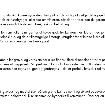
or at du skal kunne nyde den i lang tid, er det vigtigt at vælge det rigtige
it terrassebyggeri allerede om vinteren, når der er frost, kan du garante
e er grundigt testet mht. træk, tryk og belastning.
llemrum i alle retninger for at holde godt, hvilket nemmest klares med jor
tolpeskrue, og de er tilgængelige i mange længder for at kunne klare all
 snart monteringen er færdiggjort.
øbe eller grave, og vores stolpeskruer findes i flere dimensioner for at p
re at bygge selv. Stolpeskruer til et stakit bør sidde med 1,8 meters melle
kruerne kan tages op igen og genbruges – det er perfekt, hvis du skal flytt
ingsplads, og med et skur på din grund kan du nemt og sikkert opbevare 
atmeter, behøver du ikke at anmelde byggeriet til kommunen. Dog bør d