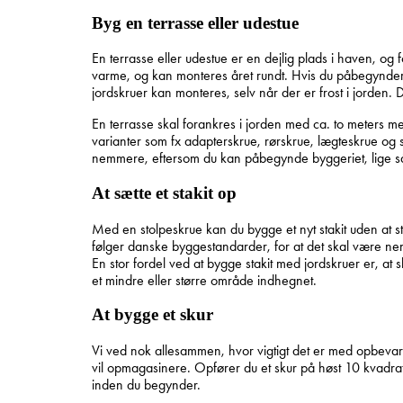
Byg en terrasse eller udestue
En terrasse eller udestue er en dejlig plads i haven, og f
varme, og kan monteres året rundt. Hvis du påbegynder d
jordskruer kan monteres, selv når der er frost i jorden. D
En terrasse skal forankres i jorden med ca. to meters me
varianter som fx adapterskrue, rørskrue, lægteskrue og s
nemmere, eftersom du kan påbegynde byggeriet, lige så
At sætte et stakit op
Med en stolpeskrue kan du bygge et nyt stakit uden at st
følger danske byggestandarder, for at det skal være nemme
En stor fordel ved at bygge stakit med jordskruer er, at s
et mindre eller større område indhegnet.
At bygge et skur
Vi ved nok allesammen, hvor vigtigt det er med opbevar
vil opmagasinere. Opfører du et skur på høst 10 kvadr
inden du begynder.